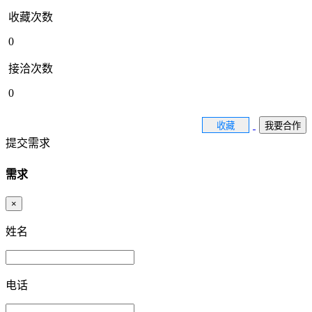
收藏次数
0
接洽次数
0
收藏
我要合作
提交需求
需求
×
姓名
电话