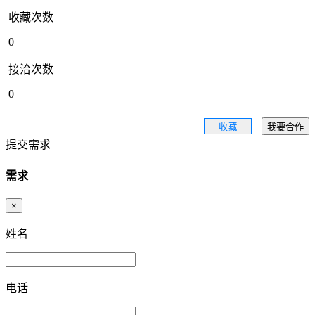
收藏次数
0
接洽次数
0
收藏
我要合作
提交需求
需求
×
姓名
电话