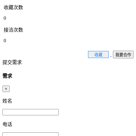
收藏次数
0
接洽次数
0
收藏
我要合作
提交需求
需求
×
姓名
电话