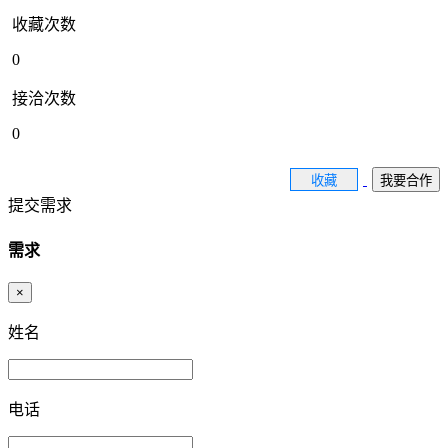
收藏次数
0
接洽次数
0
收藏
我要合作
提交需求
需求
×
姓名
电话