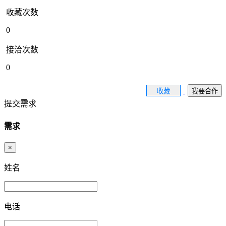
收藏次数
0
接洽次数
0
收藏
我要合作
提交需求
需求
×
姓名
电话