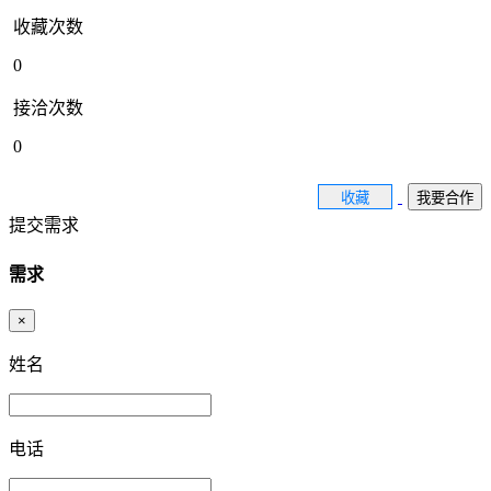
收藏次数
0
接洽次数
0
收藏
我要合作
提交需求
需求
×
姓名
电话