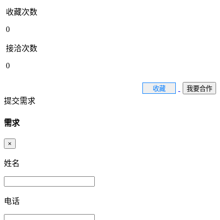
收藏次数
0
接洽次数
0
收藏
我要合作
提交需求
需求
×
姓名
电话