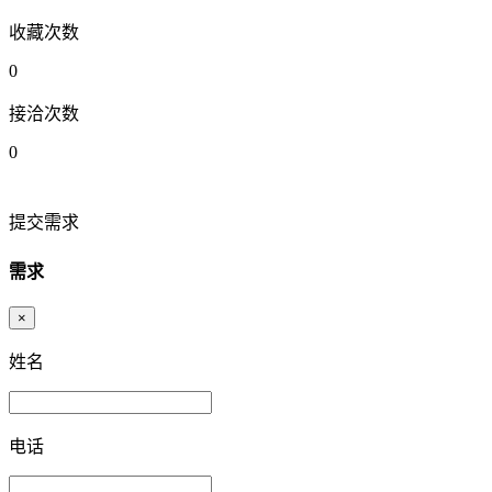
收藏次数
0
接洽次数
0
提交需求
需求
×
姓名
电话