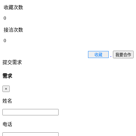
收藏次数
0
接洽次数
0
收藏
我要合作
提交需求
需求
×
姓名
电话