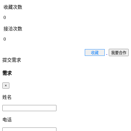
收藏次数
0
接洽次数
0
收藏
我要合作
提交需求
需求
×
姓名
电话