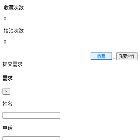
收藏次数
0
接洽次数
0
收藏
我要合作
提交需求
需求
×
姓名
电话