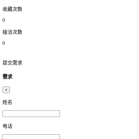
收藏次数
0
接洽次数
0
提交需求
需求
×
姓名
电话