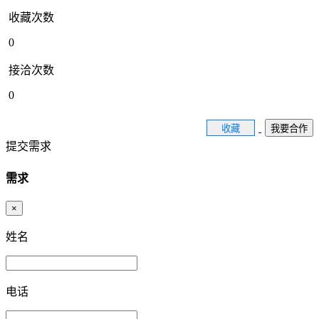
收藏次数
0
接洽次数
0
收藏
我要合作
提交需求
需求
×
姓名
电话