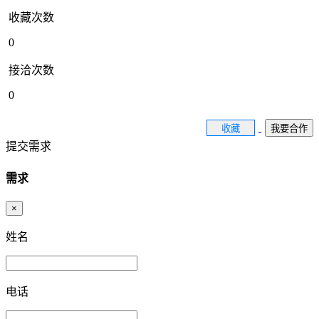
收藏次数
0
接洽次数
0
收藏
我要合作
提交需求
需求
×
姓名
电话