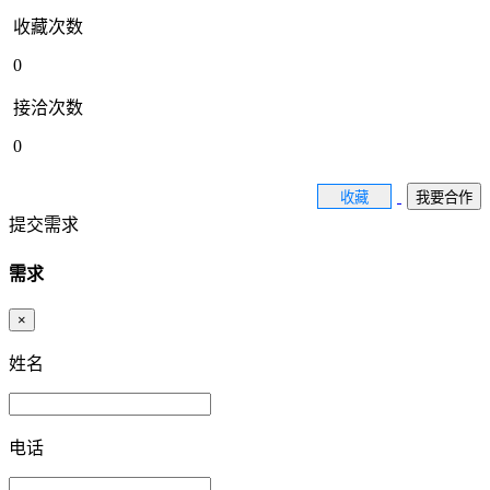
收藏次数
0
接洽次数
0
收藏
我要合作
提交需求
需求
×
姓名
电话