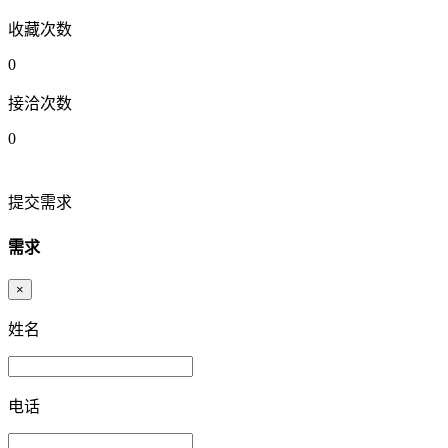
收藏次数
0
接洽次数
0
提交需求
需求
×
姓名
电话