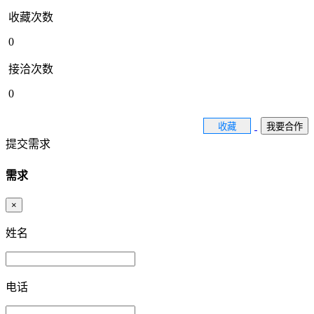
收藏次数
0
接洽次数
0
收藏
我要合作
提交需求
需求
×
姓名
电话