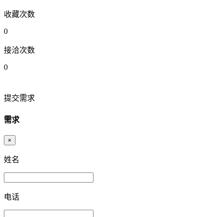
收藏次数
0
接洽次数
0
提交需求
需求
×
姓名
电话