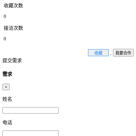
收藏次数
0
接洽次数
0
收藏
我要合作
提交需求
需求
×
姓名
电话