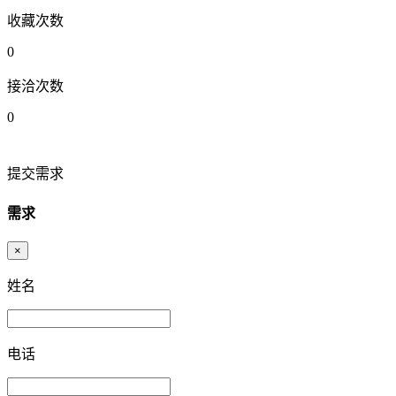
收藏次数
0
接洽次数
0
提交需求
需求
×
姓名
电话