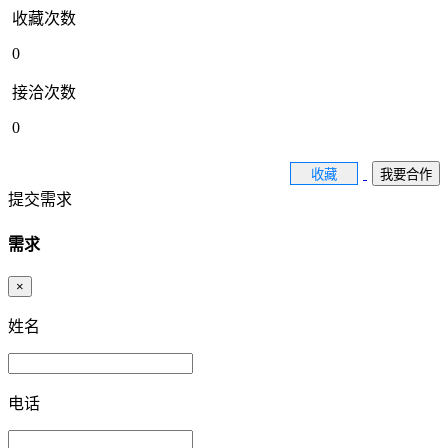
收藏次数
0
接洽次数
0
收藏
我要合作
提交需求
需求
×
姓名
电话