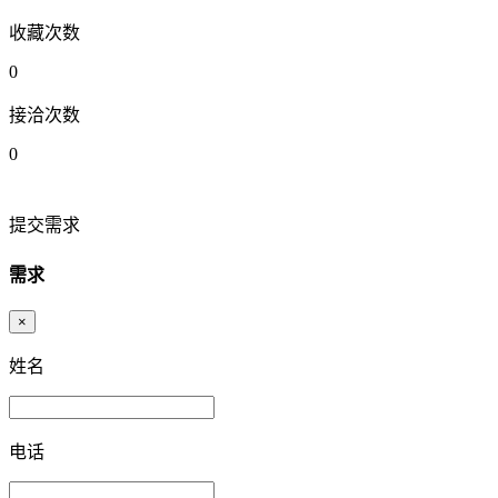
收藏次数
0
接洽次数
0
提交需求
需求
×
姓名
电话