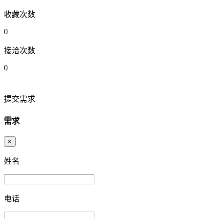
收藏次数
0
接洽次数
0
提交需求
需求
×
姓名
电话