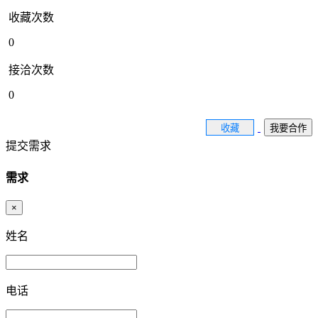
收藏次数
0
接洽次数
0
收藏
我要合作
提交需求
需求
×
姓名
电话