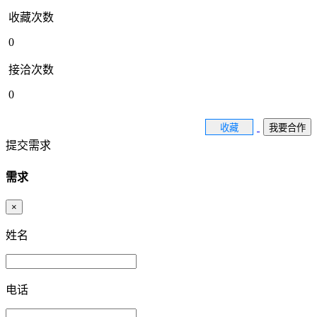
收藏次数
0
接洽次数
0
收藏
我要合作
提交需求
需求
×
姓名
电话