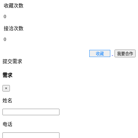
收藏次数
0
接洽次数
0
收藏
我要合作
提交需求
需求
×
姓名
电话