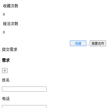
收藏次数
0
接洽次数
0
收藏
我要合作
提交需求
需求
×
姓名
电话