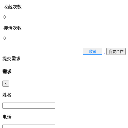
收藏次数
0
接洽次数
0
收藏
我要合作
提交需求
需求
×
姓名
电话