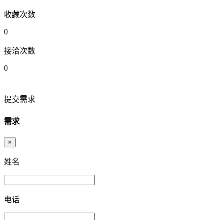
收藏次数
0
接洽次数
0
提交需求
需求
×
姓名
电话