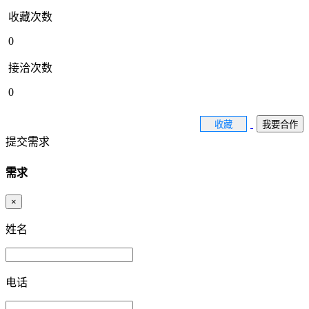
收藏次数
0
接洽次数
0
收藏
我要合作
提交需求
需求
×
姓名
电话