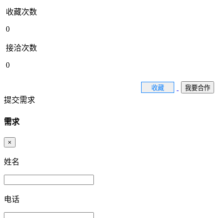
收藏次数
0
接洽次数
0
收藏
我要合作
提交需求
需求
×
姓名
电话