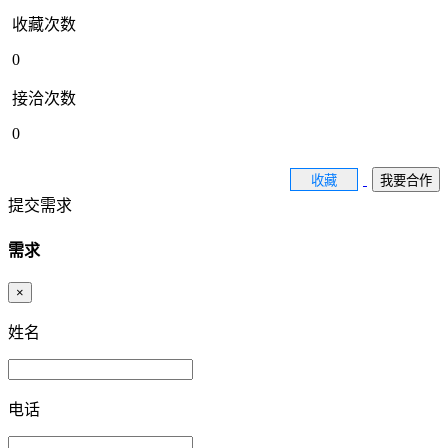
收藏次数
0
接洽次数
0
收藏
我要合作
提交需求
需求
×
姓名
电话