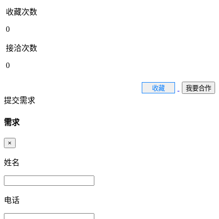
收藏次数
0
接洽次数
0
收藏
我要合作
提交需求
需求
×
姓名
电话