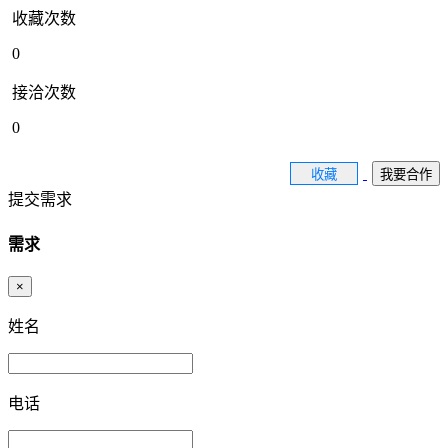
收藏次数
0
接洽次数
0
收藏
我要合作
提交需求
需求
×
姓名
电话