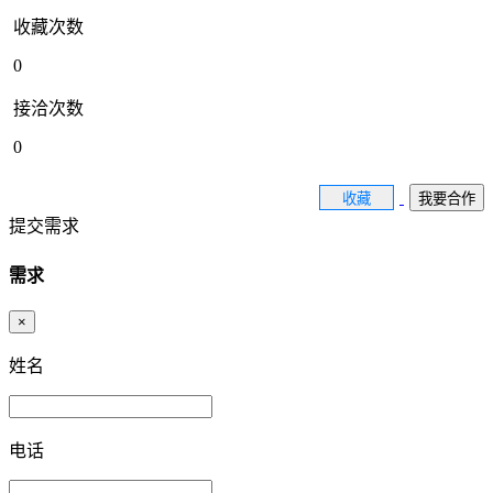
收藏次数
0
接洽次数
0
收藏
我要合作
提交需求
需求
×
姓名
电话