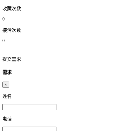
收藏次数
0
接洽次数
0
提交需求
需求
×
姓名
电话