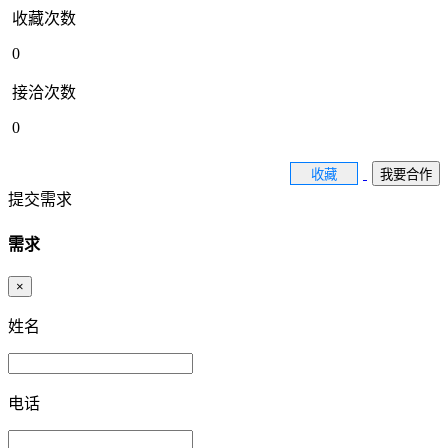
收藏次数
0
接洽次数
0
收藏
我要合作
提交需求
需求
×
姓名
电话