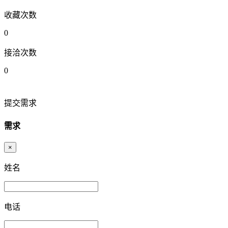
收藏次数
0
接洽次数
0
提交需求
需求
×
姓名
电话