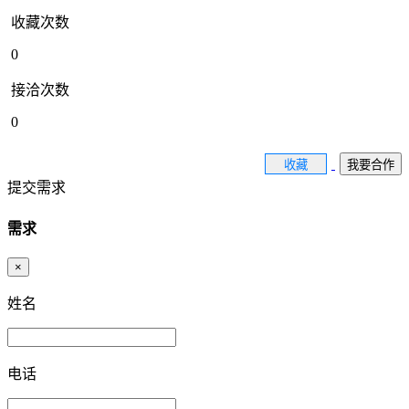
收藏次数
0
接洽次数
0
收藏
我要合作
提交需求
需求
×
姓名
电话