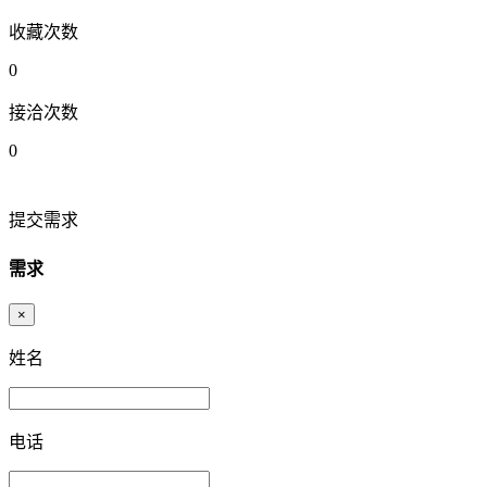
收藏次数
0
接洽次数
0
提交需求
需求
×
姓名
电话