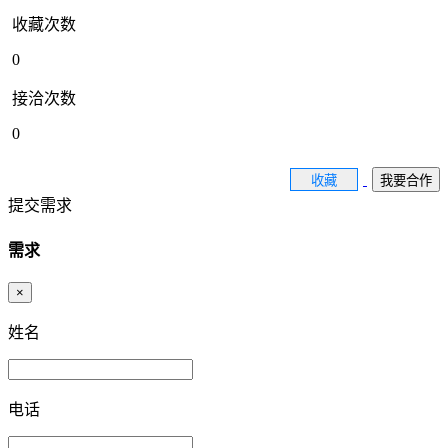
收藏次数
0
接洽次数
0
收藏
我要合作
提交需求
需求
×
姓名
电话