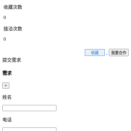
收藏次数
0
接洽次数
0
收藏
我要合作
提交需求
需求
×
姓名
电话