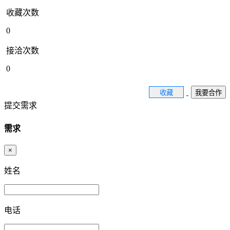
收藏次数
0
接洽次数
0
收藏
我要合作
提交需求
需求
×
姓名
电话