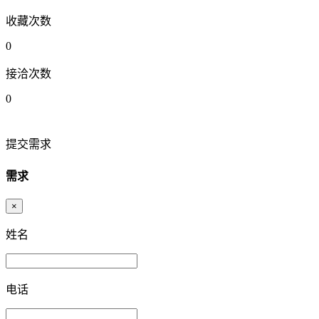
收藏次数
0
接洽次数
0
提交需求
需求
×
姓名
电话