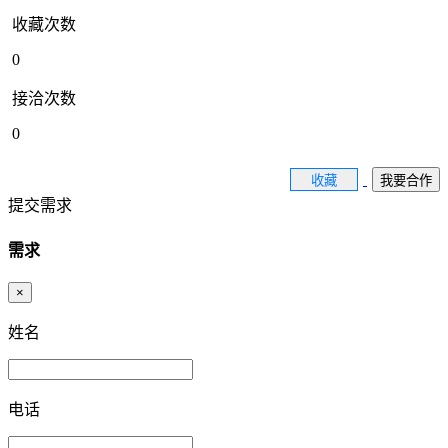
收藏次数
0
接洽次数
0
收藏
我要合作
提交需求
需求
×
姓名
电话