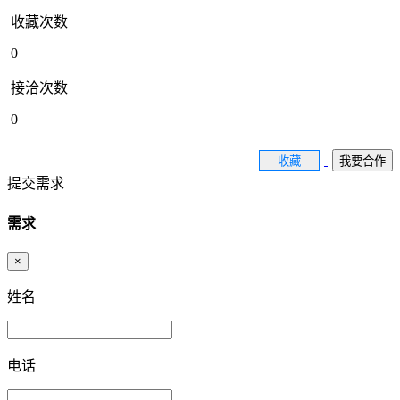
收藏次数
0
接洽次数
0
收藏
我要合作
提交需求
需求
×
姓名
电话