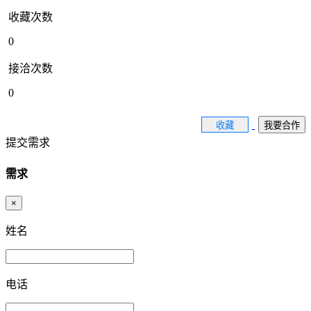
收藏次数
0
接洽次数
0
收藏
我要合作
提交需求
需求
×
姓名
电话