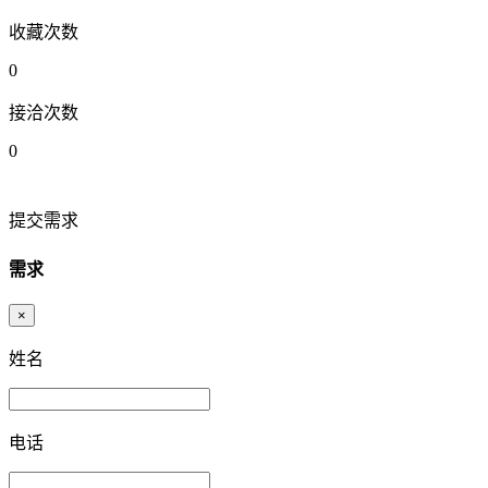
收藏次数
0
接洽次数
0
提交需求
需求
×
姓名
电话