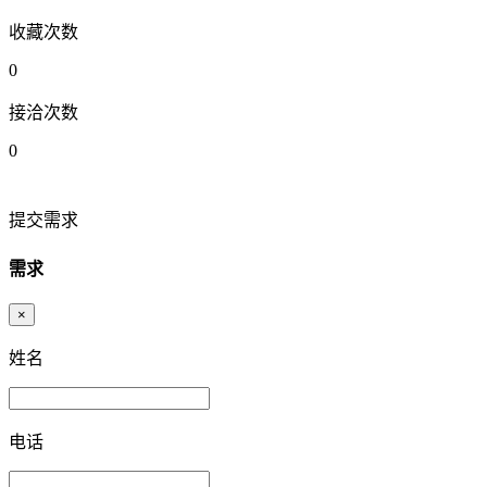
收藏次数
0
接洽次数
0
提交需求
需求
×
姓名
电话