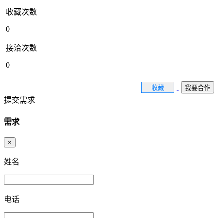
收藏次数
0
接洽次数
0
收藏
我要合作
提交需求
需求
×
姓名
电话